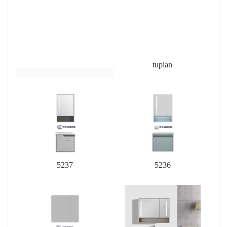
tupian
5237
5236