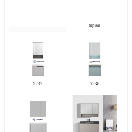
tupian
5237
5236